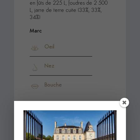
en fûts de 225 L, foudres de 2 500
L, jarre de terre cuite (33%, 33%,
34%)
Marc
Oeil
Nez
Bouche