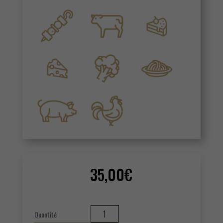
35,00
€
quantité
de