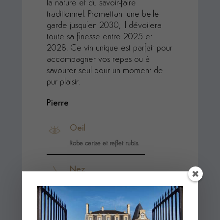
la nature et du savoir-faire
traditionnel. Promettant une belle
garde jusqu'en 2030, il dévoilera
toute sa finesse entre 2025 et
2028. Ce vin unique est parfait pour
accompagner vos repas ou à
savourer seul pour un moment de
pur plaisir.
Pierre
Oeil
Robe cerise et reflet rubis.
Nez
Nez aux notes de fruits rouges et aux
arômes de baies sauvages (myrte), de
poivre et d’épices.