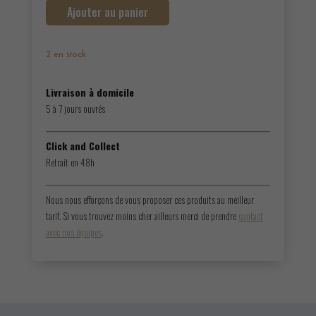
Ajouter au panier
Domaine
Abbatucci,
Faustine
2 en stock
Rouge
2022
Livraison à domicile
5 à 7 jours ouvrés
Click and Collect
Retrait en 48h
Nous nous efforçons de vous proposer ces produits au meilleur
tarif. Si vous trouvez moins cher ailleurs merci de prendre
contact
avec nos équipes
.